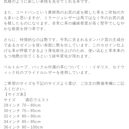
気楼のように新しい表情を見せてくれる革です。
また、コードバンという農耕馬のお尻の皮を鞣した革をご存知の方
も多いと思いますが、ミラージュレザーは馬ではなく牛のお尻の皮
を鞣したものになります。非常に革の繊維密度が高く堅牢でしなや
かな銀面を持つ革です。
さらに、特徴的なのは艶です。牛乳に含まれるタンパク質の主成分
であるカゼインを使い表面に艶を出しています。このカゼイン仕上
げも革が呼吸できるよう薄化粧仕上げのため、使い込むと革本来の
もつ地艶が出てくるという経年変化が現れます。
ベルトループ、バックル付属の革について・・・イギリス、セドウ
ィック社のブライドルレザーを使用しています。
ご希望のサイズを下記のサイズより選び、ご注文の際備考欄にご記
入ください。
【サイズ表】
サイズ 適応ウエスト
28インチ 70～80cm
30インチ 75～85cm
32インチ 80～90cm
34インチ 85～95cm
36インチ 90～100cm