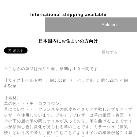
International shipping available
Sold out
日本国内にお住まいの方向け
通報する
＊こちらの製品は受注生産、納期は１０日間です。
【サイズ】ベルト幅 ： 約3.3cm / バックル ： 約4.2cm × 約
4.5cm
【素材】
革の色・・・チョコブラウン。
革について・・・フランス産の原皮をイタリアで鞣したプルアップ
レザーを使用しています。プルアップレザーは革の銀面（表面）と
その下の層の革の間にオイルが入っており、革を曲げることでオイ
ルが移動し色に変化が見られる革のことです。ミラージュ（蜃気
楼）という名の通り、使いこむことによりオイルの移動が起こり蜃