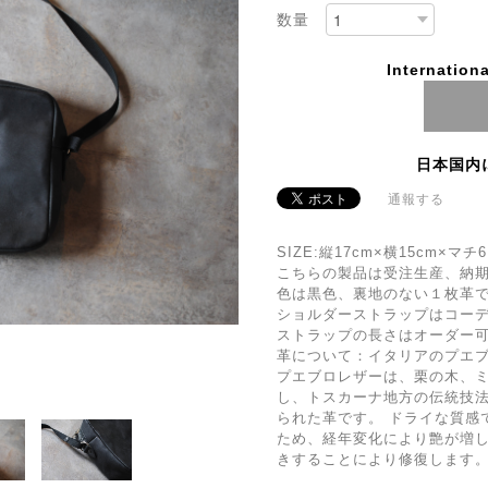
数量
Internationa
日本国内
通報する
SIZE:縦17cm×横15cm×マチ6
こちらの製品は受注生産、納期
色は黒色、裏地のない１枚革
ショルダーストラップはコーデ
ストラップの長さはオーダー
革について：イタリアのプエ
プエブロレザーは、栗の木、
し、トスカーナ地方の伝統技
られた革です。 ドライな質感
ため、経年変化により艶が増
きすることにより修復します