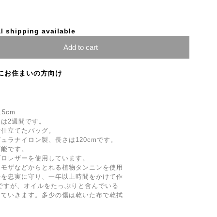
l shipping available
Add to cart
にお住まいの方向け
.5cm
は2週間です。
で仕立てたバッグ。
ュラナイロン製、長さは120cmです。
可能です。
ブロレザーを使用しています。
ミモザなどからとれる植物タンニンを使用
法を忠実に守り、一年以上時間をかけて作
ですが、オイルをたっぷりと含んでいる
していきます。多少の傷は乾いた布で乾拭
。