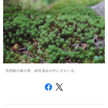
毛利邸の庭の苔。絶対茂みの中に小人いる。