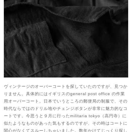
ヴィンテージのオーバーコートを探していたのですが、見つか
りません。具体的にはイギリスのgeneral post office の作業
用オーバーコート。日本でいうところの郵便局の制服で、その
時代ならではのドリル地やチェンジボタンが非常に魅力的なコ
ートです。今思うと９月に行ったmilitaria tokyo（高円寺）に
似たようなものがあった気もするのですが、その時はコートに
関心がなくてスルーしちゃいました。数年かけてじっくり探し