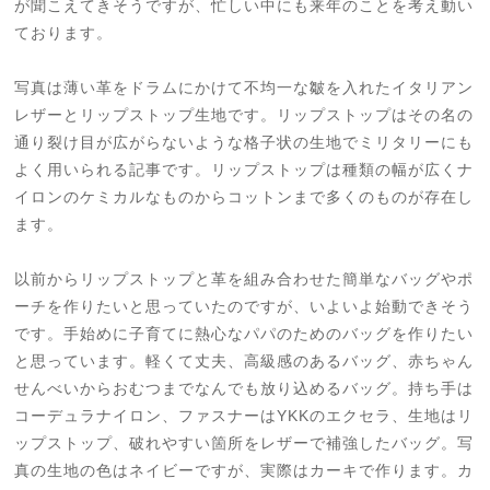
が聞こえてきそうですが、忙しい中にも来年のことを考え動い
ております。
写真は薄い革をドラムにかけて不均一な皺を入れたイタリアン
レザーとリップストップ生地です。リップストップはその名の
通り裂け目が広がらないような格子状の生地でミリタリーにも
よく用いられる記事です。リップストップは種類の幅が広くナ
イロンのケミカルなものからコットンまで多くのものが存在し
ます。
以前からリップストップと革を組み合わせた簡単なバッグやポ
ーチを作りたいと思っていたのですが、いよいよ始動できそう
です。手始めに子育てに熱心なパパのためのバッグを作りたい
と思っています。軽くて丈夫、高級感のあるバッグ、赤ちゃん
せんべいからおむつまでなんでも放り込めるバッグ。持ち手は
コーデュラナイロン、ファスナーはYKKのエクセラ、生地はリ
ップストップ、破れやすい箇所をレザーで補強したバッグ。写
真の生地の色はネイビーですが、実際はカーキで作ります。カ