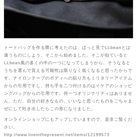
トートバッグを作る際に考えたのは、ぱっと見でLLbeanとは
違うものにしよう。そこから始めました。そこが似ていると
LLbean風の多くの中の一つになってしまうから。そうなると
うちを選んで貰える可能性は限りなく低くなると思ったからで
す。ナイロンテープのボディへの貼り方もミリタリーアイテム
からの引用ですし、持ち手を二つ付けるのはイケアのショッピ
ングバッグからの引用です。何一つオリジナリティはありませ
ん。ただ、自分の好きなもの、いいなと思ったものをごちゃま
ぜにして吐き出したらこの形になりました。
オンラインショップにもアップしていますので、是非ご覧くだ
さい。
http://www.liveinthepresent.net/items/12199573