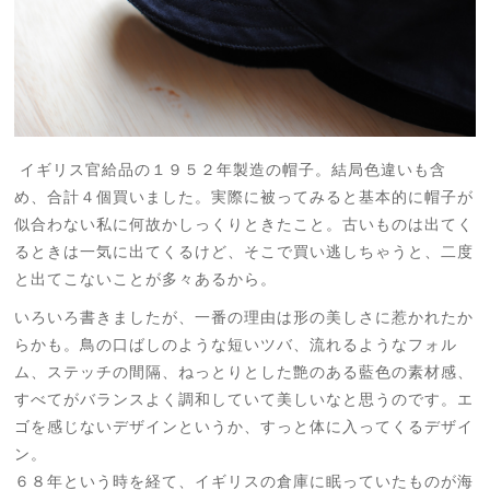
イギリス官給品の１９５２年製造の帽子。結局色違いも含
め、合計４個買いました。実際に被ってみると基本的に帽子が
似合わない私に何故かしっくりときたこと。古いものは出てく
るときは一気に出てくるけど、そこで買い逃しちゃうと、二度
と出てこないことが多々あるから。
いろいろ書きましたが、一番の理由は形の美しさに惹かれたか
らかも。鳥の口ばしのような短いツバ、流れるようなフォル
ム、ステッチの間隔、ねっとりとした艶のある藍色の素材感、
すべてがバランスよく調和していて美しいなと思うのです。エ
ゴを感じないデザインというか、すっと体に入ってくるデザイ
ン。
６８年という時を経て、イギリスの倉庫に眠っていたものが海