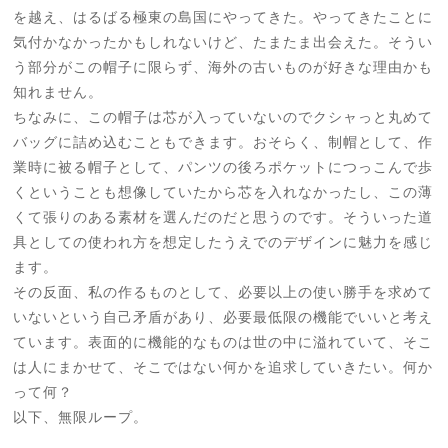
を越え、はるばる極東の島国にやってきた。やってきたことに
気付かなかったかもしれないけど、たまたま出会えた。そうい
う部分がこの帽子に限らず、海外の古いものが好きな理由かも
知れません。
ちなみに、この帽子は芯が入っていないのでクシャっと丸めて
バッグに詰め込むこともできます。おそらく、制帽として、作
業時に被る帽子として、パンツの後ろポケットにつっこんで歩
くということも想像していたから芯を入れなかったし、この薄
くて張りのある素材を選んだのだと思うのです。そういった道
具としての使われ方を想定したうえでのデザインに魅力を感じ
ます。
その反面、私の作るものとして、必要以上の使い勝手を求めて
いないという自己矛盾があり、必要最低限の機能でいいと考え
ています。表面的に機能的なものは世の中に溢れていて、そこ
は人にまかせて、そこではない何かを追求していきたい。何か
って何？
以下、無限ループ。