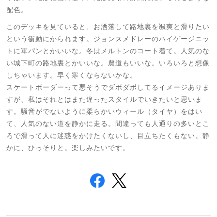
配色。
このデッキを見ていると、お洒落して路地裏を颯爽と滑りたい
という衝動にかられます。ジョンスメドレーのハイゲージニッ
トに軍パンとかいいな。冬はメルトンのコート着て。人気のな
い城下町の路地裏とかいいな。農道もいいな。いろいろと想像
しちゃいます。早く寒くならないかな。
スケートボーダーって悪そうでダボダボしてるイメージありま
すが、私はそれとはまた違ったスタイルでいきたいと思いま
す。騒音がでないように柔らかいウィール（タイヤ）をはい
て、人気のない道を静かに走る。間違っても人通りの多いとこ
ろで滑って人に迷惑をかけたくないし、目立ちたくもない。静
かに、ひっそりと。楽しみたいです。