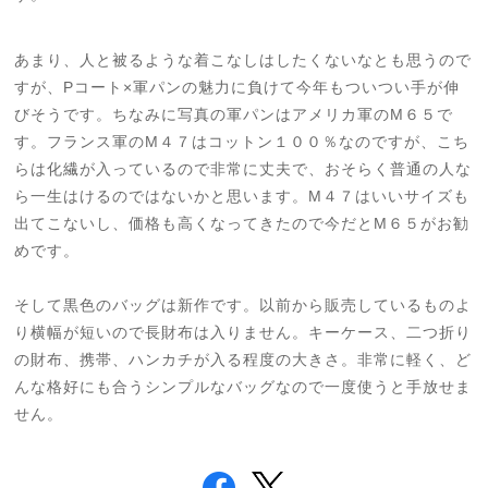
あまり、人と被るような着こなしはしたくないなとも思うので
すが、Pコート×軍パンの魅力に負けて今年もついつい手が伸
びそうです。ちなみに写真の軍パンはアメリカ軍のM６５で
す。フランス軍のM４７はコットン１００％なのですが、こち
らは化繊が入っているので非常に丈夫で、おそらく普通の人な
ら一生はけるのではないかと思います。M４７はいいサイズも
出てこないし、価格も高くなってきたので今だとM６５がお勧
めです。
そして黒色のバッグは新作です。以前から販売しているものよ
り横幅が短いので長財布は入りません。キーケース、二つ折り
の財布、携帯、ハンカチが入る程度の大きさ。非常に軽く、ど
んな格好にも合うシンプルなバッグなので一度使うと手放せま
せん。