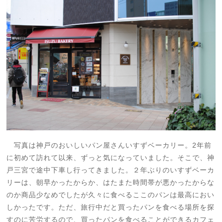
2
写真は神戸のおいしいパン屋さんいすずベーカリー。
年前
に初めて訪れて以来、ずっと気になっていました。そこで、神
戸三宮で途中下車し行ってきました。２年ぶりのいすずベーカ
リーは、朝早かったからか、はたまた時間帯が悪かったからな
のか商品少なめでしたが久々に食べるここのパンは最高におい
しかったです。ただ、旅行中だと買ったパンを食べる場所を探
すのに苦労するので、買ったパンを食べることができるカフェ