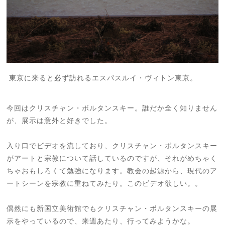
東京に来ると必ず訪れるエスパスルイ・ヴィトン東京。
今回はクリスチャン・ボルタンスキー。誰だか全く知りません
が、展示は意外と好きでした。
入り口でビデオを流しており、クリスチャン・ボルタンスキー
がアートと宗教について話しているのですが、それがめちゃく
ちゃおもしろくて勉強になります。教会の起源から、現代のア
ートシーンを宗教に重ねてみたり。このビデオ欲しい。。
偶然にも新国立美術館でもクリスチャン・ボルタンスキーの展
示をやっているので、来週あたり、行ってみようかな。