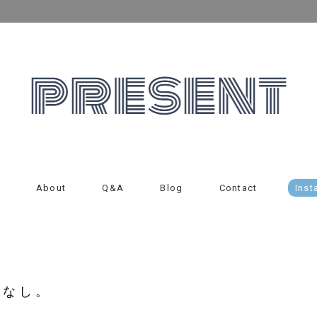
About
Q&A
Blog
Contact
Inst
こなし。