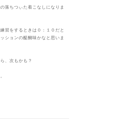
人の落ちつぃた着こなしになりま
の練習をするときは０：１０だと
ァッションの醍醐味かなと思いま
たら、次もかも？
す。