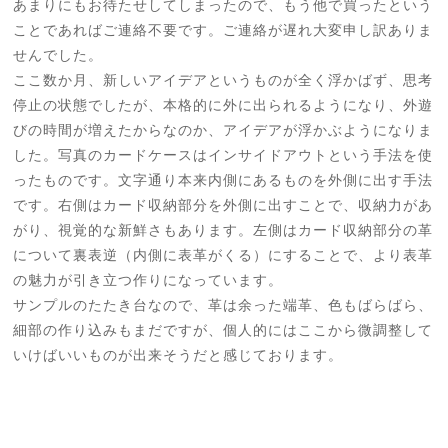
あまりにもお待たせしてしまったので、もう他で買ったという
ことであればご連絡不要です。ご連絡が遅れ大変申し訳ありま
せんでした。
ここ数か月、新しいアイデアというものが全く浮かばず、思考
停止の状態でしたが、本格的に外に出られるようになり、外遊
びの時間が増えたからなのか、アイデアが浮かぶようになりま
した。写真のカードケースはインサイドアウトという手法を使
ったものです。文字通り本来内側にあるものを外側に出す手法
です。右側はカード収納部分を外側に出すことで、収納力があ
がり、視覚的な新鮮さもあります。左側はカード収納部分の革
について裏表逆（内側に表革がくる）にすることで、より表革
の魅力が引き立つ作りになっています。
サンプルのたたき台なので、革は余った端革、色もばらばら、
細部の作り込みもまだですが、個人的にはここから微調整して
いけばいいものが出来そうだと感じております。