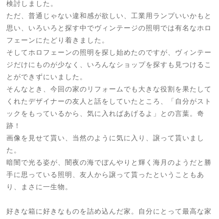
検討しました。
ただ、普通じゃない違和感が欲しい、工業用ランプいいかもと
思い、いろいろと探す中でヴィンテージの照明では有名なホロ
フェーンにたどり着きました。
そしてホロフェーンの照明を探し始めたのですが、ヴィンテー
ジだけにものが少なく、いろんなショップを探すも見つけるこ
とができずにいました。
そんなとき、今回の家のリフォームでも大きな役割を果たして
くれたデザイナーの友人と話をしていたところ、「自分がスト
ックをもっているから、気に入ればあげるよ」との言葉。奇
跡！
画像を見せて貰い、当然のように気に入り、譲って貰いまし
た。
暗闇で光る姿が、闇夜の海でぼんやりと輝く海月のようだと勝
手に思っている照明、友人から譲って貰ったということもあ
り、まさに一生物。
好きな箱に好きなものを詰め込んだ家。自分にとって最高な家