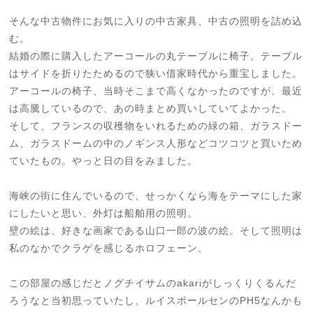
そんな中古物件にお気に入りの中古家具、中古の照明を詰め込
む。
結婚の際に購入したアーコールの丸テーブルに椅子。テーブル
はサイドを折りたためるので狭い借家時代から重宝しました。
アーコールの椅子、当時そこまで高くなかったのですが、最近
は高騰しているので、あの時まとめ買いしていてよかった。
そして、フランスの収穫物をいれるための緑の箱、ガラスドー
ム、ガラスドームの中のノギンス人形などコツコツと買いため
ていたもの。やっと日の目をみました。
海峡の街に住んでいるので、せっかくなら海をテーマにした家
にしたいと思い、外灯は船舶用の照明。
壁の絵は、好きな画家である山口一郎の波の絵。そして照明は
私のなかでクラゲを感じるホロフェーン。
この部屋の感じだとノグチイサムのakariがしっくりくるんだ
ろうなと当初思っていたし、ルイスポールセンのPH5なんかも