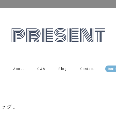
About
Q&A
Blog
Contact
Inst
バッグ。