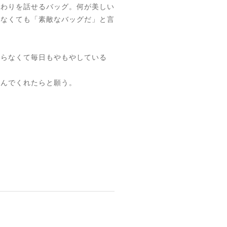
だわりを話せるバッグ。何が美しい
わなくても「素敵なバッグだ」と言
からなくて毎日もやもやしている
歩んでくれたらと願う。