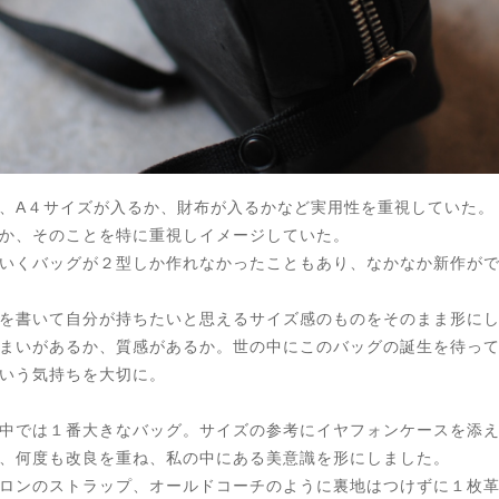
、A４サイズが入るか、財布が入るかなど実用性を重視していた。
か、そのことを特に重視しイメージしていた。
いくバッグが２型しか作れなかったこともあり、なかなか新作が
を書いて自分が持ちたいと思えるサイズ感のものをそのまま形に
まいがあるか、質感があるか。世の中にこのバッグの誕生を待っ
いう気持ちを大切に。
中では１番大きなバッグ。サイズの参考にイヤフォンケースを添
、何度も改良を重ね、私の中にある美意識を形にしました。
ロンのストラップ、オールドコーチのように裏地はつけずに１枚