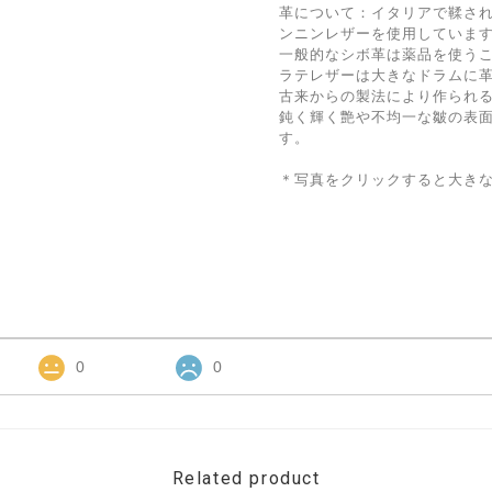
革について：イタリアで鞣さ
ンニンレザーを使用していま
一般的なシボ革は薬品を使う
ラテレザーは大きなドラムに
古来からの製法により作られ
鈍く輝く艶や不均一な皺の表
す。
＊写真をクリックすると大き
0
0
Related product