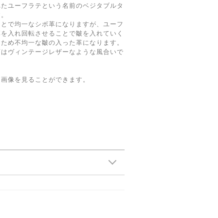
れたユーフラテという名前のベジタブルタ
す。
ことで均一なシボ革になりますが、ユーフ
革を入れ回転させることで皺を入れていく
るため不均一な皺の入った革になります。
面はヴィンテージレザーなような風合いで
な画像を見ることができます。