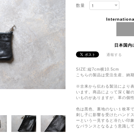
数量
Internationa
日本国内
通報する
SIZE:縦7cm横10.5cm
こちらの製品は受注生産、納期
※古来から伝わる製法により
います。商品によって深く皺
いものがありますが、革の個
色は黒色、裏地のない１枚革
刺し子に影響を受けたハンドス
ーという一見すると冷たい印
なバランスとなるよう意識し