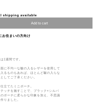
l shipping available
Add to cart
にお住まいの方向け
は1週間です。
表面に不均一な皺の入るレザーを使用して
の入るものもあれば、ほとんど皺の入らな
性としてご了承ください。
で仕立てたミニポーチ。
テッチを施すことで、ブラック×シルバ
象のポーチに柔らかな印象を加え、不思議
て作りました。