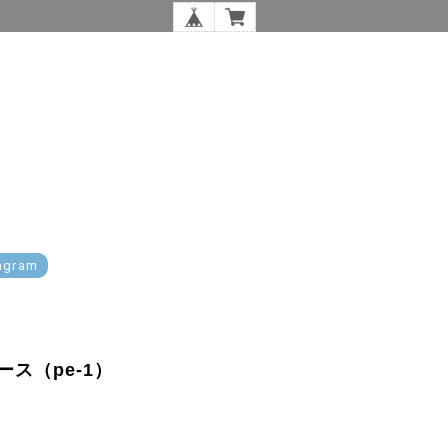
agram
ス（pe-1）