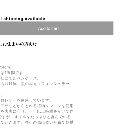
l shipping available
Add to cart
にお住まいの方向け
大4cm)
は1週間です。
で仕立てたペンケース。
左右非対称、魚の尻尾（フィッシュテー
す。
ブロレザーを使用しています。
ミモザなどからとれる植物タンニンを使用
法を忠実に守り、一年以上時間をかけて作
ですが、オイルをたっぷりと含んでいる
していきます。多少の傷は乾いた布で乾拭
。