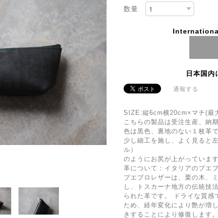
数量
Internationa
日本国内
通報する
SIZE:縦6cm横20cm×マチ(最
こちらの製品は受注生産、納期
色は黒色、裏地のない１枚革
少し細工を施し、よく見ると
ル）
のようにお尻が上がっていま
革について：イタリアのプエ
プエブロレザーは、栗の木、
し、トスカーナ地方の伝統技
られた革です。 ドライな質感
ため、経年変化により艶が増
きすることにより修復します